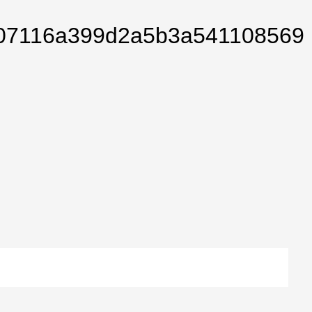
07116a399d2a5b3a541108569