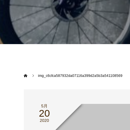
img_c6cfca587932da07116a399d2a5b3a541108569
5月
20
2020