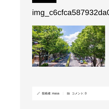
img_c6cfca587932da
投稿者:
masa
コメント:
0