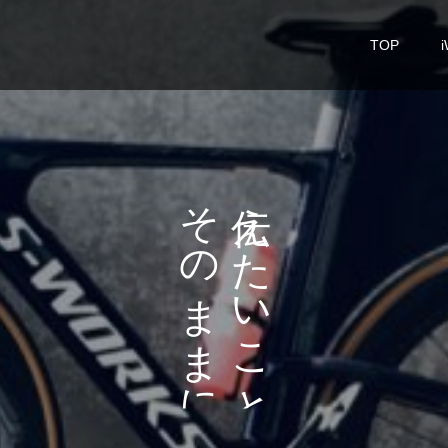
TOP
i
そ
え
の
た
ま
い
ま
こ
に
と