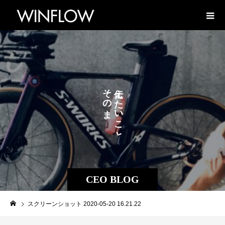
そ
え
の
た
ま
い
ま
こ
に
と
CEO BLOG
スクリーンショット 2020-05-20 16.21.22