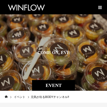
C
O
M
E
O
N
,
E
V
E
R
Y
B
EVENT
イベント
元気が出るBODYチャンネル!!