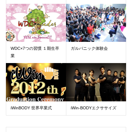
WDC×7つの習慣 １期生卒
ガルバニック体験会
業
iWinBODY 世界卒業式
iWin-BODYエクササイズ